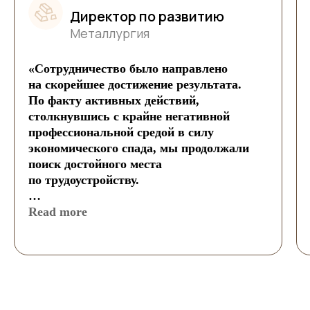
Директор по развитию
Металлургия
«Сотрудничество было направлено
на скорейшее достижение результата.
По факту активных действий,
столкнувшись с крайне негативной
профессиональной средой в силу
экономического спада, мы продолжали
поиск достойного места
по трудоустройству.
Индивидуальная выборка стратегии
Read more
и как результат — определение круга
потенциальных работодателей
за рамками предыдущего
профессионального опыта (РФ и СНГ)
позволила наиболее широко оценить
имеющиеся перспективы в смежных