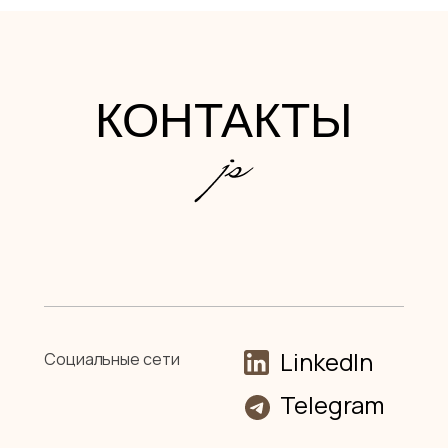
отраслях деятельности, шире очертить
круг поисков и целевые аудитории,
результативно организовывать встречи
с HR директорами и собственниками
КОНТАКТЫ
бизнеса.
Активная и зачастую положительно
агрессивная работа велась ежедневно,
оперативно последовал положительный
результат, предложение в крупной
металлургической компании
с мотивацией, ничем не уступающей
ожиданиям. В части профессионального
роста — даже превышающие ожидания."
LinkedIn
Cоциальные сети
Telegram